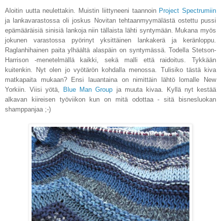
Aloitin uutta neulettakin. Muistin liittyneeni taannoin
Project Spectrumiin
ja lankavarastossa oli joskus Novitan tehtaanmyymälästä ostettu pussi
epämääräisiä sinisiä lankoja niin tällaista lähti syntymään. Mukana myös
jokunen varastossa pyörinyt yksittäinen lankakerä ja keränloppu.
Raglanhihainen paita ylhäältä alaspäin on syntymässä. Todella Stetson-
Harrison -menetelmällä kaikki, sekä malli että raidoitus. Tykkään
kuitenkin. Nyt olen jo vyötärön kohdalla menossa. Tulisiko tästä kiva
matkapaita mukaan? Ensi lauantaina on nimittäin lähtö lomalle New
Yorkiin. Viisi yötä,
Blue Man Group
ja muuta kivaa. Kyllä nyt kestää
alkavan kiireisen työviikon kun on mitä odottaa - sitä bisnesluokan
shamppanjaa ;-)