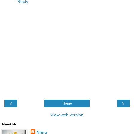
Reply
‹
›
Home
View web version
About Me
Niina