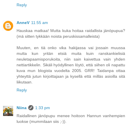
Reply
AnneV
11:55 am
Hauskaa matkaa! Mutta kuka hoitaa raidallista jänöpupua?
(mä sitten tykkään noista peruskissamalleista)
Muuten, en tiä onko vika hakijassa vai jossain muussa
mutta kun yritän etsiä muita kuin ranskankielisiä
neuletapaamisporukoita, niin sain kaivettua vain yhden
nettiartikkelin. Sikäli hyödyllinen löytö, että siihen oli napattu
kuva mun blogista vuodelta 2005. GRR! Taidanpa ottaa
yhteyttä jutun kirjoittajaan ja kysellä että milläs asioilla sitä
liikutaan.
Reply
Niina
1:33 pm
Raidallinen jänöpupu menee hoitoon Hannun vanhempien
luokse (mummilaan siis ;-)).