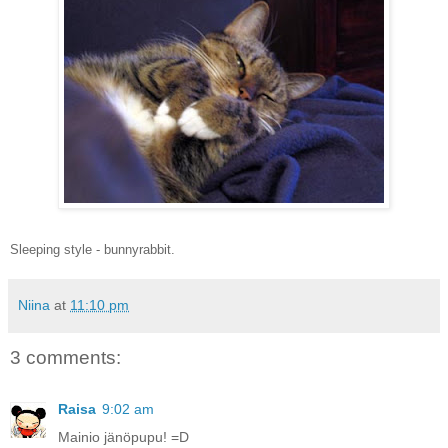
Sleeping style - bunnyrabbit.
Niina
at
11:10 pm
3 comments:
Raisa
9:02 am
Mainio jänöpupu! =D