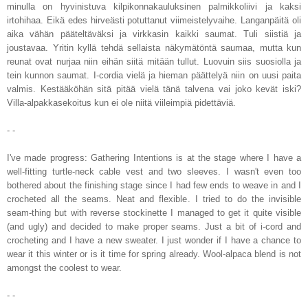
minulla on hyvinistuva kilpikonnakauluksinen palmikkoliivi ja kaksi
irtohihaa. Eikä edes hirveästi potuttanut viimeistelyvaihe. Langanpäitä oli
aika vähän pääteltäväksi ja virkkasin kaikki saumat. Tuli siistiä ja
joustavaa. Yritin kyllä tehdä sellaista näkymätöntä saumaa, mutta kun
reunat ovat nurjaa niin eihän siitä mitään tullut. Luovuin siis suosiolla ja
tein kunnon saumat. I-cordia vielä ja hieman päättelyä niin on uusi paita
valmis. Kestääköhän sitä pitää vielä tänä talvena vai joko kevät iski?
Villa-alpakkasekoitus kun ei ole niitä viileimpiä pidettäviä.
- -
I've made progress: Gathering Intentions is at the stage where I have a
well-fitting turtle-neck cable vest and two sleeves. I wasn't even too
bothered about the finishing stage since I had few ends to weave in and I
crocheted all the seams. Neat and flexible. I tried to do the invisible
seam-thing but with reverse stockinette I managed to get it quite visible
(and ugly) and decided to make proper seams. Just a bit of i-cord and
crocheting and I have a new sweater. I just wonder if I have a chance to
wear it this winter or is it time for spring already. Wool-alpaca blend is not
amongst the coolest to wear.
- -