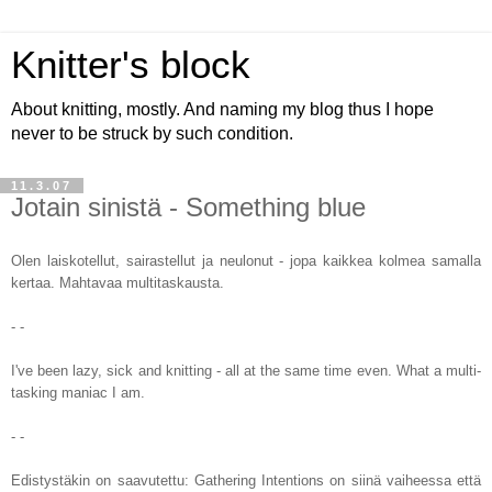
Knitter's block
About knitting, mostly. And naming my blog thus I hope
never to be struck by such condition.
11.3.07
Jotain sinistä - Something blue
Olen laiskotellut, sairastellut ja neulonut - jopa kaikkea kolmea samalla
kertaa. Mahtavaa multitaskausta.
- -
I've been lazy, sick and knitting - all at the same time even. What a multi-
tasking maniac I am.
- -
Edistystäkin on saavutettu: Gathering Intentions on siinä vaiheessa että